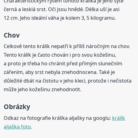
Charakteristickým rysem tohoto králíka je jeho sytě
černá a lesklá srst. Oči jsou hnědé. Délka uší je asi
12 cm. Jeho ideální váha je kolem 3, 5 kilogramu.
Chov
Celkově tento králík nepatří k příliš náročným na chov.
Tento králík je často chován i pro svou kožešinu,
a proto je třeba ho chránit před přímým slunečním
zářením, aby srst nebyla znehodnocena. Také je
důležité dbát na čistotu v jeho kleci, protože i nečistota
může jeho kožešinu znehodnotit.
Obrázky
Odkaz na fotografie králíka aljašky na googlu:
králík
aljaška foto
.