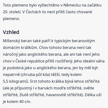
Toto plemeno bylo vyšlechtěno v Německu na začátku
20. století. V Čechách to není příliš často chované
plemeno.
Vzhled
Míšenský beran také patří k typickým beranovitým
domácím králíkům. Chov tohoto berana není tak
náročný jako anglického berana, ale ani tak není jeho
chov v České republice příliš rozšířený. Jeho ideální váha
je podobná jako u anglického berana, jen by měl být
nepatrně (zhruba půl kila) těžší, tedy kolem
5,5 kilogramů. Srst tohoto králíka bývá lehce stříbřitá
(ale je přípustný i v barvách modře stříbřité, světle
stříbřité, žlutě stříbřité, havanovitě stříbřité). Délka uší
je kolem 40 cm.