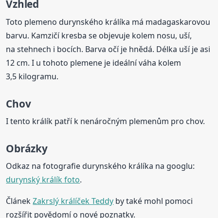
Vzhled
Toto plemeno durynského králíka má madagaskarovou
barvu. Kamzičí kresba se objevuje kolem nosu, uší,
na stehnech i bocích. Barva očí je hnědá. Délka uší je asi
12 cm. I u tohoto plemene je ideální váha kolem
3,5 kilogramu.
Chov
I tento králík patří k nenáročným plemenům pro chov.
Obrázky
Odkaz na fotografie durynského králíka na googlu:
durynský králík foto
.
Článek
Zakrslý králíček Teddy
by také mohl pomoci
rozšířit povědomí o nové poznatky.