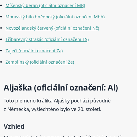
Míšenský beran (oficiální označení MB)
Moravský bílo hnědooký (oficiální označení Mbh)
Novozélandský červený (oficiální označení Nč)
Tříbarevný strakáč (oficiální označení TS)
Zaječí (oficiální označení Za)
Zemplínský (oficiální označení Ze)
Aljaška (oficiální označení: Al)
Toto plemeno králíka Aljašky pochází původně
z Německa, vyšlechtěno bylo ve 20. století.
Vzhled