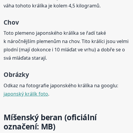
váha tohoto králíka je kolem 4,5 kilogramů.
Chov
Toto plemeno japonského králíka se řadí také
k náročnějším plemenům na chov. Tito králíci jsou velmi
plodní (mají dokonce i 10 mláďat ve vrhu) a dobře se o
svá mláďata starají.
Obrázky
Odkaz na fotografie japonského králíka na googlu:
japonský králík foto
.
Míšenský beran (oficiální
označení: MB)