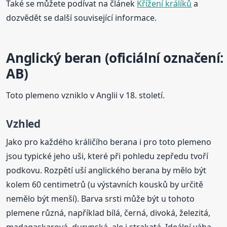
Také se můžete podívat na článek
Křížení králíků
a
dozvědět se další související informace.
Anglický beran (oficiální označení:
AB)
Toto plemeno vzniklo v Anglii v 18. století.
Vzhled
Jako pro každého králičího berana i pro toto plemeno
jsou typické jeho uši, které při pohledu zepředu tvoří
podkovu. Rozpětí uší anglického berana by mělo být
kolem 60 centimetrů (u výstavních kousků by určitě
nemělo být menší). Barva srsti může být u tohoto
plemene různá, například bílá, černá, divoká, železitá,
madagaskarová, durynská, ale i strakatá. Ideální váha