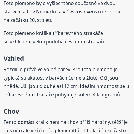
Toto plemeno bylo vyšlechtěno současně ve dvou
státech, a to v Německu a v Československu zhruba
na začátku 20. století.
Toto plemeno králíka tříbarevného strakáče
se vzhledem velmi podobá českému strakáči.
Vzhled
Rozdíl je právě ve volbě barev. Pro toto plemeno je
typická strakatost v barvách černé a žluté. Oči jsou
hnědé. Uši jsou dlouhé asi 12 cm. Ideální hmotnost se u
tříbarevného strakáče pohybuje kolem 4 kilogramů.
Chov
Tento domácí králík není na chov příliš náročný, těžší je
to s ním ale v křížení a plemenitbě. Tito králíci se často