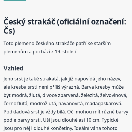
Český strakáč (oficiální označení:
Čs)
Toto plemeno českého strakáče patří ke starším
plemenům a pochází z 19. století.
Vzhled
Jeho srst je také strakatá, jak již napovídá jeho název,
ale kresba srsti není příliš výrazná. Barva kresby může
být modrá, žlutá, divoce zbarvená, železitá, želvovinová,
černožlutá, modrožlutá, havanovitá, madagaskarová.
Podkladová srst je vždy bílá. Oči mohou mít různé barvy
podle barvy srsti. Uši jsou dlouhé asi 10 cm. Typické
jsou pro něj i dlouhé končetiny. Ideální váha tohoto