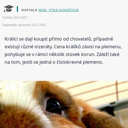
NAPSALA
MGR. JITKA KONÁŠOVÁ
Vydáno
28.4.2017
Naposledy upraveno
16.1.2026
Králíci se dají koupit přímo od chovatelů, případně
existují různé inzeráty. Cena králíků závisí na plemenu,
pohybuje se v rámci několik stovek korun. Záleží také
na tom, jestli se jedná o čistokrevné plemeno.