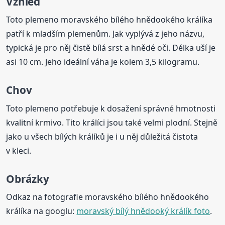
Vzhled
Toto plemeno moravského bílého hnědookého králíka
patří k mladším plemenům. Jak vyplývá z jeho názvu,
typická je pro něj čistě bílá srst a hnědé oči. Délka uší je
asi 10 cm. Jeho ideální váha je kolem 3,5 kilogramu.
Chov
Toto plemeno potřebuje k dosažení správné hmotnosti
kvalitní krmivo. Tito králíci jsou také velmi plodní. Stejně
jako u všech bílých králíků je i u něj důležitá čistota
v kleci.
Obrázky
Odkaz na fotografie moravského bílého hnědookého
králíka na googlu:
moravský bílý hnědooký králík foto
.