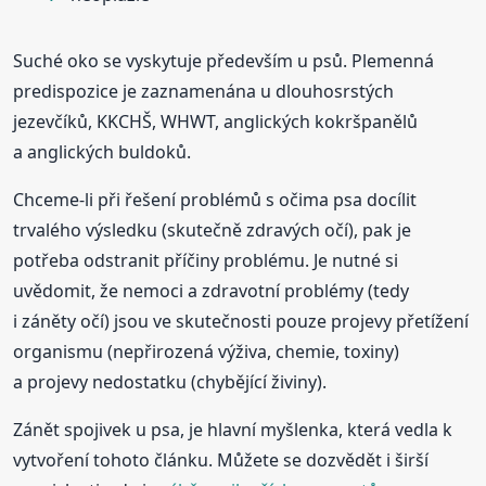
Suché oko se vyskytuje především u psů. Plemenná
predispozice je zaznamenána u dlouhosrstých
jezevčíků, KKCHŠ, WHWT, anglických kokršpanělů
a anglických buldoků.
Chceme-li při řešení problémů s očima psa docílit
trvalého výsledku (skutečně zdravých očí), pak je
potřeba odstranit příčiny problému. Je nutné si
uvědomit, že nemoci a zdravotní problémy (tedy
i záněty očí) jsou ve skutečnosti pouze projevy přetížení
organismu (nepřirozená výživa, chemie, toxiny)
a projevy nedostatku (chybějící živiny).
Zánět spojivek u psa, je hlavní myšlenka, která vedla k
vytvoření tohoto článku. Můžete se dozvědět i širší