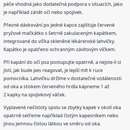
péče vhodná jako dodatečná podpora v situacích, jako
je například zánět očí nebo spojivek.
Přesné dávkování po jedné kapce zajišťuje červené
pryžové mačkátko s šetrně zakulaceným kapátkem,
integrované do víčka skleněné lékárenské lahvičky.
Kapátko je opatřeno ochranným závitovým víčkem.
Při kapání do očí psa postupujte opatrně, a nejste-li si
jistí, jak bude pes reagovat, je lepší mít k ruce
pomocníka. Lahvičku držíme v dostatečné vzdálenosti
od oka a stiskem červeného hrdla kápneme 1 až
2 kapky na spojivkový váček.
Vyplavené nečistoty spolu se zbytky kapek v okolí oka
opatrně setřeme například čistým kapesníkem nebo
jinou jemnou čistou látkou ve směru od oka.