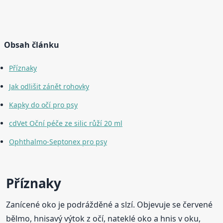
Obsah článku
Příznaky
Jak odlišit zánět rohovky
Kapky do očí pro psy
cdVet Oční péče ze silic růží 20 ml
Ophthalmo-Septonex pro psy
Příznaky
Zanícené oko je podrážděné a slzí. Objevuje se červené
bělmo, hnisavý výtok z očí, nateklé oko a hnis v oku,