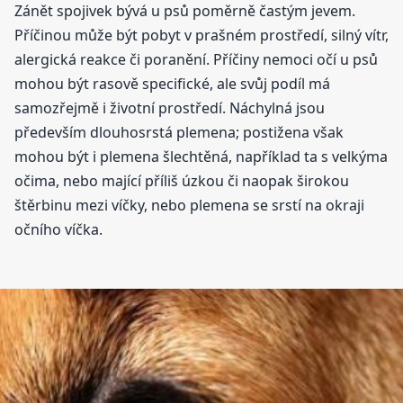
Zánět spojivek bývá u psů poměrně častým jevem.
Příčinou může být pobyt v prašném prostředí, silný vítr,
alergická reakce či poranění. Příčiny nemoci očí u psů
mohou být rasově specifické, ale svůj podíl má
samozřejmě i životní prostředí. Náchylná jsou
především dlouhosrstá plemena; postižena však
mohou být i plemena šlechtěná, například ta s velkýma
očima, nebo mající příliš úzkou či naopak širokou
štěrbinu mezi víčky, nebo plemena se srstí na okraji
očního víčka.