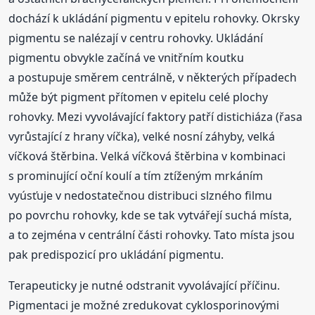
dochází k ukládání pigmentu v epitelu rohovky. Okrsky
pigmentu se nalézají v centru rohovky. Ukládání
pigmentu obvykle začíná ve vnitřním koutku
a postupuje směrem centrálně, v některých případech
může být pigment přítomen v epitelu celé plochy
rohovky. Mezi vyvolávající faktory patří distichiáza (řasa
vyrůstající z hrany víčka), velké nosní záhyby, velká
víčková štěrbina. Velká víčková štěrbina v kombinaci
s prominující oční koulí a tím ztíženým mrkáním
vyúsťuje v nedostatečnou distribuci slzného filmu
po povrchu rohovky, kde se tak vytvářejí suchá místa,
a to zejména v centrální části rohovky. Tato místa jsou
pak predispozicí pro ukládání pigmentu.
Terapeuticky je nutné odstranit vyvolávající příčinu.
Pigmentaci je možné zredukovat cyklosporinovými