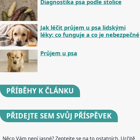
Diagnostika psa podle stolice
Jak léčit průjem u psa lidskými
léky: co funguje a co je nebezpečné
Průjem u psa
PŘÍBĚHY
K ČLÁNKU
PŘIDEJTE
SEM SVŮJ PŘÍSPĚVEK
Něco Vám není jasné? Zeptejte se na to ostatních. Určitě