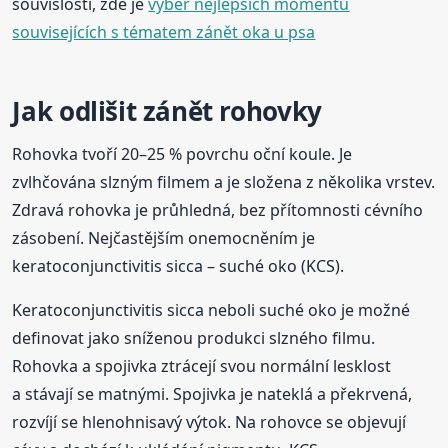
souvislosti, zde je
výběr nejlepších momentů
souvisejících s tématem zánět oka u psa
Jak odlišit zánět rohovky
Rohovka tvoří 20–25 % povrchu oční koule. Je
zvlhčována slzným filmem a je složena z několika vrstev.
Zdravá rohovka je průhledná, bez přítomnosti cévního
zásobení. Nejčastějším onemocněním je
keratoconjunctivitis sicca – suché oko (KCS).
Keratoconjunctivitis sicca neboli suché oko je možné
definovat jako sníženou produkci slzného filmu.
Rohovka a spojivka ztrácejí svou normální lesklost
a stávají se matnými. Spojivka je nateklá a překrvená,
rozvíjí se hlenohnisavý výtok. Na rohovce se objevují