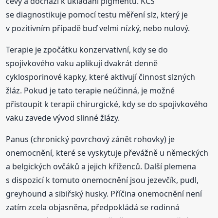
cévy a dochází k ukládání pigmentu. KCS
se diagnostikuje pomocí testu měření slz, který je
v pozitivním případě buď velmi nízký, nebo nulový.
Terapie je zpočátku konzervativní, kdy se do
spojivkového vaku aplikují dvakrát denně
cyklosporinové kapky, které aktivují činnost slzných
žláz. Pokud je tato terapie neúčinná, je možné
přistoupit k terapii chirurgické, kdy se do spojivkového
vaku zavede vývod slinné žlázy.
Panus (chronický povrchový zánět rohovky) je
onemocnění, které se vyskytuje převážně u německých
a belgických ovčáků a jejich kříženců. Další plemena
s dispozicí k tomuto onemocnění jsou jezevčík, pudl,
greyhound a sibiřský husky. Příčina onemocnění není
zatím zcela objasněna, předpokládá se rodinná