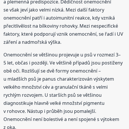
a plemenná predispozice. Dědičnost onemocnění
se však jeví jako velmi nízká. Mezi další faktory
onemocnění patří i autoimunitní reakce, kdy vzniká
přecitlivělost na bílkoviny rohovky. Mezi nespecifické
faktory, které podporují vznik onemocnění, se řadí i UV
záření a nadmořská výška.
Onemocnění se většinou projevuje u psů v rozmezí 3–
5 let, občas i později. Ve většině případů jsou postiženy
obě oči. Rozlišují se dvě formy onemocnění –
u mladších psů je panus charakterizován výskytem
velkého množství cév a granulační tkáně s velmi
rychlým rozvojem. U starších psů se většinou
diagnostikuje hlavně velké množství pigmentu
v rohovce. Nástup i průběh jsou pomalejší.
Onemocnění není bolestivé a není spojené s výtokem
z oka.