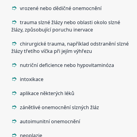
vrozené nebo dědičné onemocnění
trauma slzné žlázy nebo oblasti okolo slzné
žlázy, způsobující poruchu inervace
chirurgické trauma, například odstranění slzné
žlázy třetího víčka při jejím výhřezu
nutriční deficience nebo hypovitaminóza
intoxikace
aplikace některých léků
zánětlivé onemocnění slzných žláz
autoimunitní onemocnění
neoplazie