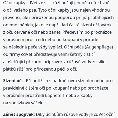
Oční kapky cdVet ze silic růží pečují jemně a efektivně
o oči vašeho psa. Tyto oční kapky jsou nejen vhodnou
prevencí, ale i přirozenou podporou při již probíhajících
onemocněních, jako je například časté slzení očí, výtok
z očí, červené oči nebo zánět. Především po procházce
v prašném prostředí nebo po koupání v přírodě
se následná péče vždy vyplácí. Oční péče (Augenpflege)
od firmy cdVet představuje velmi šetrný čisticí
a ošetřující přírodní přípravek z růžové vody ze silic
plátků růží pro přirozenou péči o oči.
Slzení očí
: Při potížích s nadměrným slzením nebo pro
pravidelné čištění očí po koupání nebo po procházce
v prašném prostředí kápněte 1 nebo 2 kapky
na spojivkový váček.
Zánět spojivek
: Díky účinkům růžové vody je cdVet oční