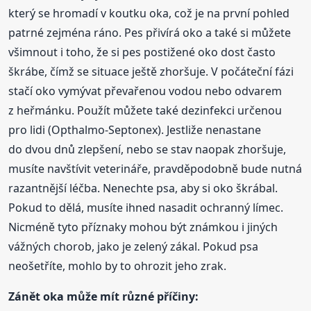
který se hromadí v koutku oka, což je na první pohled
patrné zejména ráno. Pes přivírá oko a také si můžete
všimnout i toho, že si pes postižené oko dost často
škrábe, čímž se situace ještě zhoršuje. V počáteční fázi
stačí oko vymývat převařenou vodou nebo odvarem
z heřmánku. Použít můžete také dezinfekci určenou
pro lidi (Opthalmo-Septonex). Jestliže nenastane
do dvou dnů zlepšení, nebo se stav naopak zhoršuje,
musíte navštívit veterináře, pravděpodobně bude nutná
razantnější léčba. Nenechte psa, aby si oko škrábal.
Pokud to dělá, musíte ihned nasadit ochranný límec.
Nicméně tyto příznaky mohou být známkou i jiných
vážných chorob, jako je zelený zákal. Pokud psa
neošetříte, mohlo by to ohrozit jeho zrak.
Zánět oka může mít různé příčiny: