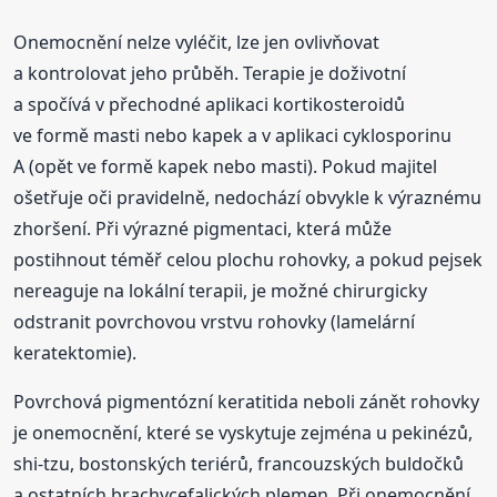
Onemocnění nelze vyléčit, lze jen ovlivňovat
a kontrolovat jeho průběh. Terapie je doživotní
a spočívá v přechodné aplikaci kortikosteroidů
ve formě masti nebo kapek a v aplikaci cyklosporinu
A (opět ve formě kapek nebo masti). Pokud majitel
ošetřuje oči pravidelně, nedochází obvykle k výraznému
zhoršení. Při výrazné pigmentaci, která může
postihnout téměř celou plochu rohovky, a pokud pejsek
nereaguje na lokální terapii, je možné chirurgicky
odstranit povrchovou vrstvu rohovky (lamelární
keratektomie).
Povrchová pigmentózní keratitida neboli zánět rohovky
je onemocnění, které se vyskytuje zejména u pekinézů,
shi-tzu, bostonských teriérů, francouzských buldočků
a ostatních brachycefalických plemen. Při onemocnění