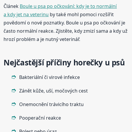
Článek
Boule u psa po očkování: kdy je to normální
a kdy jet na veterinu
by také mohl pomoci rozšířit
povědomí o nové poznatky. Boule u psa po očkování je
často normální reakce. Zjistěte, kdy zmizí sama a kdy už
hrozí problém a je nutný veterinář.
Nejčastější příčiny horečky u psů
Bakteriální či virové infekce
Zánět kůže, uší, močových cest
Onemocnění trávicího traktu
Pooperační reakce
Bolest nebo úraz