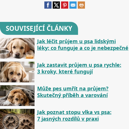
SOUVISEJÍCÍ ČLÁNKY
Jak léčit průjem u psa lidskými
léky: co funguje a co je nebezpečné
Jak zastavit průjem u psa rychle:
3 kroky, které fungují
Může pes umřít na průjem?
Skutečný příběh a varování
Jak poznat stopu vlka vs psa:
7 jasných rozdílů v praxi