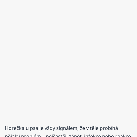
Horečka u psa je vždy signálem, že v těle probíhá
nějaký problém – nejčastěji zánět, infekce nebo reakce