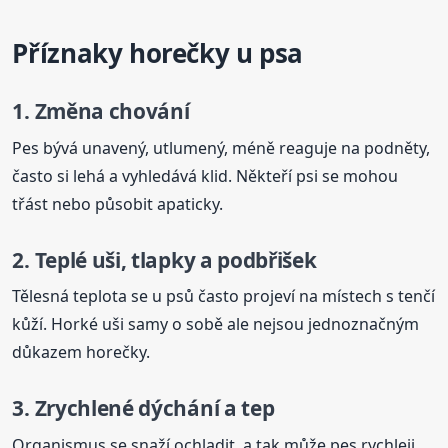
Příznaky horečky u psa
1. Změna chování
Pes bývá unavený, utlumený, méně reaguje na podněty,
často si lehá a vyhledává klid. Někteří psi se mohou
třást nebo působit apaticky.
2. Teplé uši, tlapky a podbřišek
Tělesná teplota se u psů často projeví na místech s tenčí
kůží. Horké uši samy o sobě ale nejsou jednoznačným
důkazem horečky.
3. Zrychlené dýchání a tep
Organismus se snaží ochladit, a tak může pes rychleji