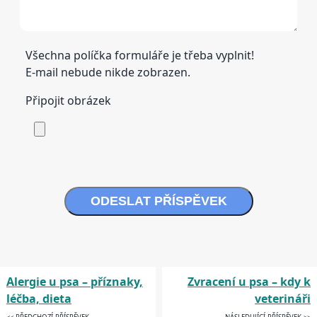
Všechna políčka formuláře je třeba vyplnit!
E-mail nebude nikde zobrazen.
Připojit obrázek
ODESLAT PŘÍSPĚVEK
Alergie u psa – příznaky,
Zvracení u psa – kdy k
léčba, dieta
veterináři