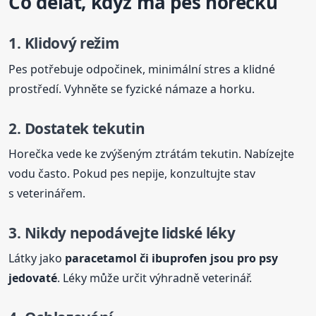
Co dělat, když má pes horečku
1. Klidový režim
Pes potřebuje odpočinek, minimální stres a klidné
prostředí. Vyhněte se fyzické námaze a horku.
2. Dostatek tekutin
Horečka vede ke zvýšeným ztrátám tekutin. Nabízejte
vodu často. Pokud pes nepije, konzultujte stav
s veterinářem.
3. Nikdy nepodávejte lidské léky
Látky jako
paracetamol či ibuprofen jsou pro psy
jedovaté
. Léky může určit výhradně veterinář.