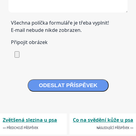
Všechna políčka formuláře je třeba vyplnit!
E-mail nebude nikde zobrazen.
Připojit obrázek
ODESLAT PŘÍSPĚVEK
Zvětšená slezina u psa
Co na svědění kůže u psa
<< PŘEDCHOZÍ PŘÍSPĚVEK
NÁSLEDUJÍCÍ PŘÍSPĚVEK >>