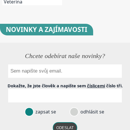
Veterina
NOVINKY
A ZAJÍMAVOSTI
Chcete odebírat naše novinky?
Dokažte, že jste člověk a napište sem
číslicemi
číslo
tři
.
zapsat se
odhlásit se
ODESLAT