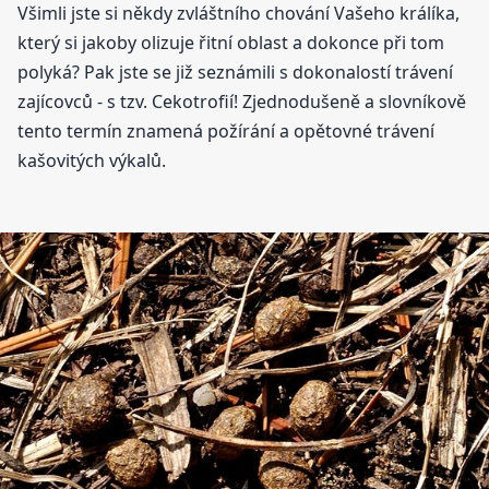
Všimli jste si někdy zvláštního chování Vašeho králíka,
který si jakoby olizuje řitní oblast a dokonce při tom
polyká? Pak jste se již seznámili s dokonalostí trávení
zajícovců - s tzv. Cekotrofií! Zjednodušeně a slovníkově
tento termín znamená požírání a opětovné trávení
kašovitých výkalů.